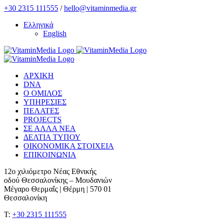
Skip
+30 2315 111555
/
hello@vitaminmedia.gr
to
Ελληνικά
content
English
ΑΡΧΙΚΗ
DNA
Ο ΟΜΙΛΟΣ
ΥΠΗΡΕΣΙΕΣ
ΠΕΛΑΤΕΣ
PROJECTS
ΣΕ ΑΛΛΑ ΝΕΑ
ΔΕΛΤΙΑ ΤΥΠΟΥ
ΟΙΚΟΝΟΜΙΚΑ ΣΤΟΙΧΕΙΑ
ΕΠΙΚΟΙΝΩΝΙΑ
12ο χιλιόμετρο Νέας Εθνικής
οδού Θεσσαλονίκης – Μουδανιών
Μέγαρο Θερμαΐς | Θέρμη | 570 01
Θεσσαλονίκη
T:
+30 2315 111555