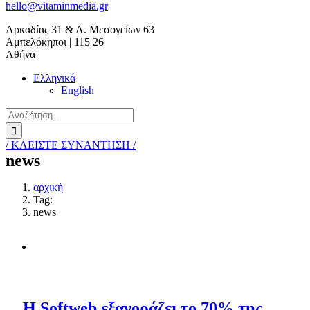
hello@vitaminmedia.gr
Αρκαδίας 31 & Λ. Μεσογείων 63
Αμπελόκηποι | 115 26
Αθήνα
Ελληνικά
English
Search
for:
/ ΚΛΕΙΣΤΕ ΣΥΝΑΝΤΗΣΗ /
news
αρχική
Tag:
news
Η Softweb εξαγοράζει το 70% της