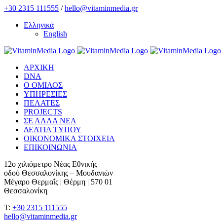
Skip
+30 2315 111555
/
hello@vitaminmedia.gr
to
Ελληνικά
content
English
ΑΡΧΙΚΗ
DNA
Ο ΟΜΙΛΟΣ
ΥΠΗΡΕΣΙΕΣ
ΠΕΛΑΤΕΣ
PROJECTS
ΣΕ ΑΛΛΑ ΝΕΑ
ΔΕΛΤΙΑ ΤΥΠΟΥ
ΟΙΚΟΝΟΜΙΚΑ ΣΤΟΙΧΕΙΑ
ΕΠΙΚΟΙΝΩΝΙΑ
12ο χιλιόμετρο Νέας Εθνικής
οδού Θεσσαλονίκης – Μουδανιών
Μέγαρο Θερμαΐς | Θέρμη | 570 01
Θεσσαλονίκη
T:
+30 2315 111555
hello@vitaminmedia.gr