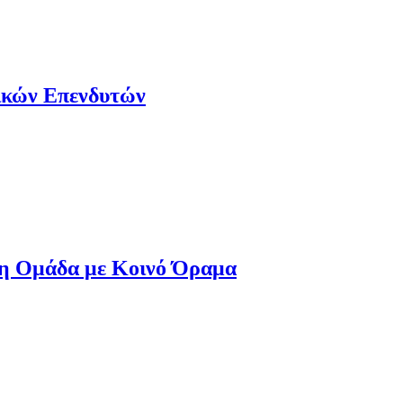
ικών Επενδυτών
νη Ομάδα με Κοινό Όραμα