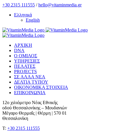
Skip
+30 2315 111555
/
hello@vitaminmedia.gr
to
Ελληνικά
content
English
ΑΡΧΙΚΗ
DNA
Ο ΟΜΙΛΟΣ
ΥΠΗΡΕΣΙΕΣ
ΠΕΛΑΤΕΣ
PROJECTS
ΣΕ ΑΛΛΑ ΝΕΑ
ΔΕΛΤΙΑ ΤΥΠΟΥ
ΟΙΚΟΝΟΜΙΚΑ ΣΤΟΙΧΕΙΑ
ΕΠΙΚΟΙΝΩΝΙΑ
12ο χιλιόμετρο Νέας Εθνικής
οδού Θεσσαλονίκης – Μουδανιών
Μέγαρο Θερμαΐς | Θέρμη | 570 01
Θεσσαλονίκη
T:
+30 2315 111555