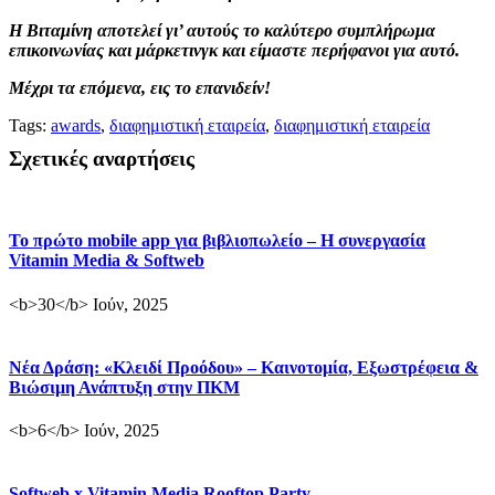
Η Βιταμίνη αποτελεί γι’ αυτούς το καλύτερο συμπλήρωμα
επικοινωνίας και μάρκετινγκ και είμαστε περήφανοι για αυτό.
Μέχρι τα επόμενα, εις το επανιδείν!
Tags:
awards
,
διαφημιστική εταιρεία
,
διαφημιστική εταιρεία
Σχετικές αναρτήσεις
Το πρώτο mobile app για βιβλιοπωλείο – Η συνεργασία
Vitamin Media & Softweb
<b>30</b> Ιούν, 2025
Νέα Δράση: «Κλειδί Προόδου» – Καινοτομία, Εξωστρέφεια &
Βιώσιμη Ανάπτυξη στην ΠΚΜ
<b>6</b> Ιούν, 2025
Softweb x Vitamin Media Rooftop Party