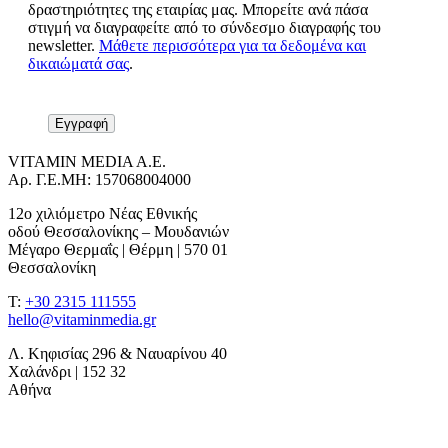
δραστηριότητες της εταιρίας μας. Μπορείτε ανά πάσα
στιγμή να διαγραφείτε από το σύνδεσμο διαγραφής του
newsletter.
Μάθετε περισσότερα για τα δεδομένα και
δικαιώματά σας
.
VITAMIN MEDIA A.E.
Αρ. Γ.Ε.ΜΗ: 157068004000
12ο χιλιόμετρο Νέας Εθνικής
οδού Θεσσαλονίκης – Μουδανιών
Μέγαρο Θερμαΐς | Θέρμη | 570 01
Θεσσαλονίκη
T:
+30 2315 111555
hello@vitaminmedia.gr
Λ. Κηφισίας 296 & Ναυαρίνου 40
Χαλάνδρι | 152 32
Αθήνα