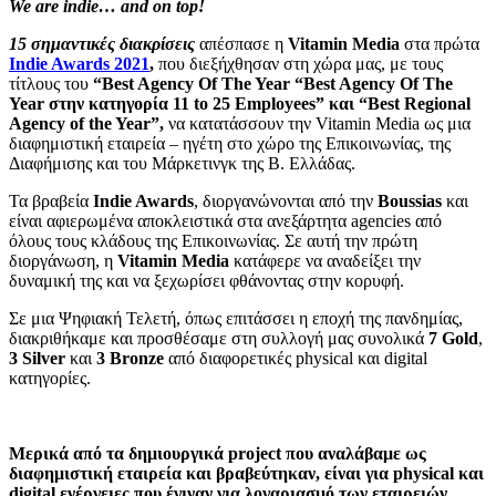
We are indie… and on top!
15 σημαντικές
διακρίσεις
απέσπασε η
Vitamin Media
στα πρώτα
Indie Awards 2021
,
που διεξήχθησαν στη χώρα μας, με τους
τίτλους του
“Best Agency Of The Year “Best Agency Of The
Year στην
κατηγορία
11 to 25 Employees
”
και
“Best Regional
Agency of the Year”,
να κατατάσσουν την Vitamin Media ως μια
διαφημιστική εταιρεία – ηγέτη στο χώρο της Επικοινωνίας, της
Διαφήμισης και του Μάρκετινγκ της Β. Ελλάδας.
Τα βραβεία
Indie
Awards
, διοργανώνονται από την
Boussias
και
είναι αφιερωμένα αποκλειστικά στα ανεξάρτητα agencies από
όλους τους κλάδους της Επικοινωνίας. Σε αυτή την πρώτη
διοργάνωση, η
Vitamin
Media
κατάφερε να αναδείξει την
δυναμική της και να ξεχωρίσει φθάνοντας στην κορυφή.
Σε μια Ψηφιακή Τελετή, όπως επιτάσσει η εποχή της πανδημίας,
διακριθήκαμε και προσθέσαμε στη συλλογή μας συνολικά
7
Gold
,
3
Silver
και
3
Bronze
από διαφορετικές physical και digital
κατηγορίες.
Μερικά από τα δημιουργικά project που αναλάβαμε ως
διαφημιστική εταιρεία και βραβεύτηκαν, είναι για physical και
digital ενέργειες που έγιναν για λογαριασμό των εταιρειών