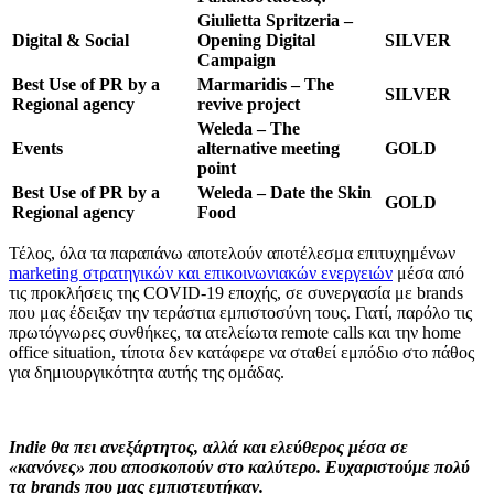
Giulietta Spritzeria –
Digital & Social
Opening Digital
SILVER
Campaign
Best Use of PR by a
Marmaridis – The
SILVER
Regional agency
revive project
Weleda – The
Events
alternative meeting
GOLD
point
Best Use of PR by a
Weleda – Date the Skin
GOLD
Regional agency
Food
Τέλος, όλα τα παραπάνω αποτελούν αποτέλεσμα επιτυχημένων
marketing στρατηγικών και επικοινωνιακών ενεργειών
μέσα από
τις προκλήσεις της COVID-19 εποχής, σε συνεργασία με brands
που μας έδειξαν την τεράστια εμπιστοσύνη τους. Γιατί, παρόλο τις
πρωτόγνωρες συνθήκες, τα ατελείωτα remote calls και την home
office situation, τίποτα δεν κατάφερε να σταθεί εμπόδιο στο πάθος
για δημιουργικότητα αυτής της ομάδας.
Indie θα πει ανεξάρτητος, αλλά και ελεύθερος μέσα σε
«κανόνες» που αποσκοπούν στο καλύτερο. Ευχαριστούμε πολύ
τα brands που μας εμπιστευτήκαν.