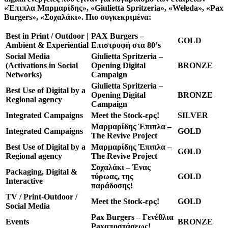
«Έπιπλα Μαρμαρίδης», «Giulietta Spritzeria», «Weleda», «Pax
Burgers», «Σοχαλάκι». Πιο συγκεκριμένα:
Best in Print / Outdoor |
PAX Burgers –
GOLD
Ambient & Experiential
Επιστροφή στα 80’s
Social Media
Giulietta Spritzeria –
(Activations in Social
Opening Digital
BRONZE
Networks)
Campaign
Giulietta Spritzeria –
Best Use of Digital by a
Opening Digital
BRONZE
Regional agency
Campaign
Integrated Campaigns
Meet the Stock-ερς!
SILVER
Μαρμαρίδης Έπιπλα –
Integrated Campaigns
GOLD
The Revive Project
Best Use of Digital by a
Μαρμαρίδης Έπιπλα –
GOLD
Regional agency
The Revive Project
Σοχαλάκι – Ένας
Packaging, Digital &
τύρωας, της
GOLD
Interactive
παράδοσης!
TV / Print-Outdoor /
Meet the Stock-ερς!
GOLD
Social Media
Pax Burgers – Γενέθλια
Events
BRONZE
Paxαποστάσεως!