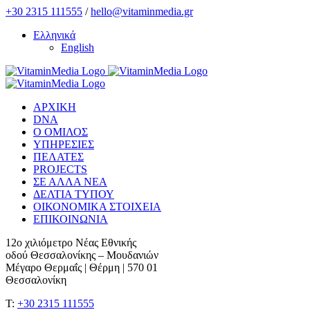
Skip
+30 2315 111555
/
hello@vitaminmedia.gr
to
Ελληνικά
content
English
ΑΡΧΙΚΗ
DNA
Ο ΟΜΙΛΟΣ
ΥΠΗΡΕΣΙΕΣ
ΠΕΛΑΤΕΣ
PROJECTS
ΣΕ ΑΛΛΑ ΝΕΑ
ΔΕΛΤΙΑ ΤΥΠΟΥ
ΟΙΚΟΝΟΜΙΚΑ ΣΤΟΙΧΕΙΑ
ΕΠΙΚΟΙΝΩΝΙΑ
12ο χιλιόμετρο Νέας Εθνικής
οδού Θεσσαλονίκης – Μουδανιών
Μέγαρο Θερμαΐς | Θέρμη | 570 01
Θεσσαλονίκη
T:
+30 2315 111555