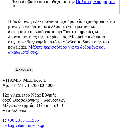
Έχω διαβάσει και αποδέχομαι την
Πολιτική Απορρήτου
*
Η διεύθυνση ηλεκτρονικού ταχυδρομείου χρησιμοποιείται
μόνο για να σας αποστέλλουμε ενημερωτικό και
διαφημιστικό υλικό για τα προϊόντα, υπηρεσίες και
δραστηριότητες της εταιρίας μας. Μπορείτε ανά πάσα
στιγμή να διαγραφείτε από το σύνδεσμο διαγραφής του
newsletter.
Μάθετε περισσότερα για τα δεδομένα και
δικαιώματά σας
.
VITAMIN MEDIA A.E.
Αρ. Γ.Ε.ΜΗ: 157068004000
12ο χιλιόμετρο Νέας Εθνικής
οδού Θεσσαλονίκης – Μουδανιών
Μέγαρο Θερμαΐς | Θέρμη | 570 01
Θεσσαλονίκη
T:
+30 2315 111555
hello@vitaminmedia.gr