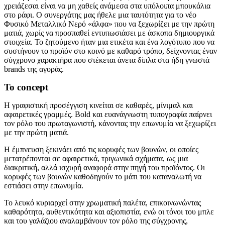
χρειάζεσαι είναι να μη χαθείς ανάμεσα στα υπόλοιπα μπουκάλια
στο ράφι. Ο συνεργάτης μας ήθελε μια ταυτότητα για το νέο
Φυσικό Μεταλλικό Νερό «άλφα» που να ξεχωρίζει με την πρώτη
ματιά, χωρίς να προσπαθεί εντυπωσιάσει με άσκοπα δημιουργικά
στοιχεία. Το ζητούμενο ήταν μια ετικέτα και ένα λογότυπο που να
συστήνουν το προϊόν στο κοινό με καθαρό τρόπο, δείχνοντας έναν
σύγχρονο χαρακτήρα που στέκεται άνετα δίπλα στα ήδη γνωστά
brands της αγοράς.
Το concept
Η γραφιστική προσέγγιση κινείται σε καθαρές, μίνιμαλ και
αφαιρετικές γραμμές. Bold και ευανάγνωστη τυπογραφία παίρνει
τον ρόλο του πρωταγωνιστή, κάνοντας την επωνυμία να ξεχωρίζει
με την πρώτη ματιά.
Η έμπνευση ξεκινάει από τις κορυφές των βουνών, οι οποίες
μετατρέπονται σε αφαιρετικά, τριγωνικά σχήματα, ως μια
διακριτική, αλλά ισχυρή αναφορά στην πηγή του προϊόντος. Οι
κορυφές των βουνών καθοδηγούν το μάτι του καταναλωτή να
εστιάσει στην επωνυμία.
Το λευκό κυριαρχεί στην χρωματική παλέτα, επικοινωνώντας
καθαρότητα, αυθεντικότητα και αξιοπιστία, ενώ οι τόνοι του μπλε
και του γαλάζιου αναλαμβάνουν τον ρόλο της σύγχρονης,